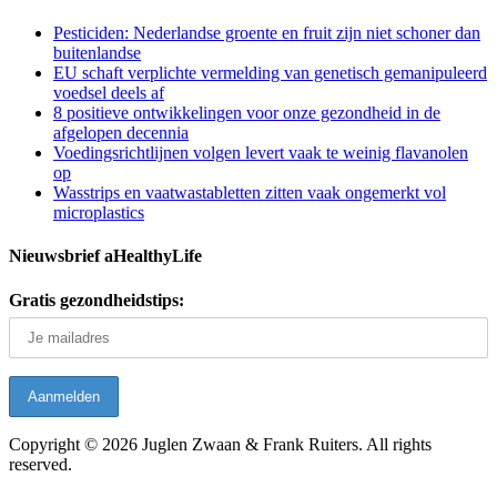
Pesticiden: Nederlandse groente en fruit zijn niet schoner dan
buitenlandse
EU schaft verplichte vermelding van genetisch gemanipuleerd
voedsel deels af
8 positieve ontwikkelingen voor onze gezondheid in de
afgelopen decennia
Voedingsrichtlijnen volgen levert vaak te weinig flavanolen
op
Wasstrips en vaatwastabletten zitten vaak ongemerkt vol
microplastics
Nieuwsbrief aHealthyLife
Gratis gezondheidstips:
Copyright © 2026 Juglen Zwaan & Frank Ruiters. All rights
reserved.