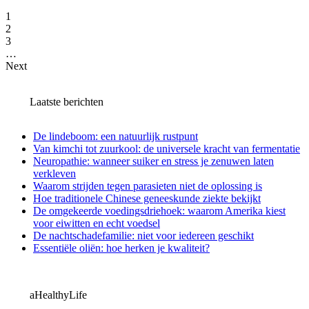
1
2
3
…
Next
Laatste berichten
De lindeboom: een natuurlijk rustpunt
Van kimchi tot zuurkool: de universele kracht van fermentatie
Neuropathie: wanneer suiker en stress je zenuwen laten
verkleven
Waarom strijden tegen parasieten niet de oplossing is
Hoe traditionele Chinese geneeskunde ziekte bekijkt
De omgekeerde voedingsdriehoek: waarom Amerika kiest
voor eiwitten en echt voedsel
De nachtschadefamilie: niet voor iedereen geschikt
Essentiële oliën: hoe herken je kwaliteit?
aHealthyLife