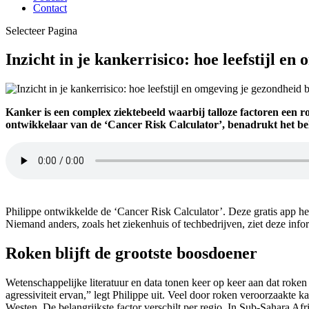
Contact
Selecteer Pagina
Inzicht in je kankerrisico: hoe leefstijl e
Kanker is een complex ziektebeeld waarbij talloze factoren een ro
ontwikkelaar van de ‘Cancer Risk Calculator’, benadrukt het bela
Cancer Risk Calculator
Philippe ontwikkelde de ‘Cancer Risk Calculator’. Deze gratis app help
Niemand anders, zoals het ziekenhuis of techbedrijven, ziet deze info
Roken blijft de grootste boosdoener
Wetenschappelijke literatuur en data tonen keer op keer aan dat roken 
agressiviteit ervan,” legt Philippe uit. Veel door roken veroorzaakte
Westen. De belangrijkste factor verschilt per regio. In Sub-Sahara Af