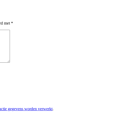
erd met
*
eactie gegevens worden verwerkt
.