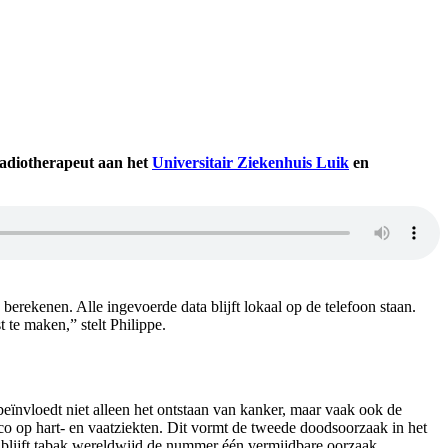
radiotherapeut aan het
Universitair Ziekenhuis Luik
en
berekenen. Alle ingevoerde data blijft lokaal op de telefoon staan.
 te maken,” stelt Philippe.
 beïnvloedt niet alleen het ontstaan van kanker, maar vaak ook de
ico op hart- en vaatziekten. Dit vormt de tweede doodsoorzaak in het
ch blijft tabak wereldwijd de nummer één vermijdbare oorzaak.