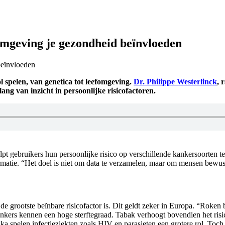
n omgeving je gezondheid beïnvloeden
l spelen, van genetica tot leefomgeving.
Dr. Philippe Westerlinck
, 
ng van inzicht in persoonlijke risicofactoren.
t gebruikers hun persoonlijke risico op verschillende kankersoorten te 
rmatie. “Het doel is niet om data te verzamelen, maar om mensen bewust
de grootste beïnbare risicofactor is. Dit geldt zeker in Europa. “Roken
 kankers kennen een hoge sterftegraad. Tabak verhoogt bovendien het ris
rika spelen infectieziekten zoals HIV en parasieten een grotere rol. To