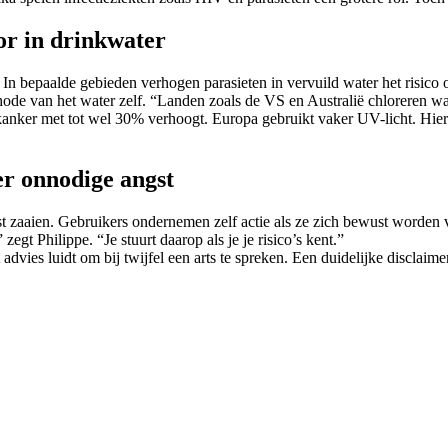
oor in drinkwater
 In bepaalde gebieden verhogen parasieten in vervuild water het risic
hode van het water zelf. “Landen zoals de VS en Australië chloreren wat
askanker met tot wel 30% verhoogt. Europa gebruikt vaker UV-licht. Hier
r onnodige angst
 zaaien. Gebruikers ondernemen zelf actie als ze zich bewust worden van
gt Philippe. “Je stuurt daarop als je je risico’s kent.”
dvies luidt om bij twijfel een arts te spreken. Een duidelijke disclaime