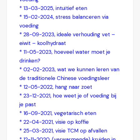
*
13-03-2025, intuïtief eten
*
15-02-2024, stress balanceren via
voeding
*
28-09-2023, ideale verhouding vet –
eiwit – koolhydraat
*
11-05-2023, hoeveel water moet je
drinken?
*
02-02-2023, wat we kunnen leren van
de traditionele Chinese voedingsleer
*
12-05-2022, hang naar zoet
*
23-12-2021, hoe weet je of voeding bij
je past
*
16-09-2021, vegetarisch eten
* 22-04-2021, visie op koffie
* 25-03-2021, visie TCM op afvallen
*
12-11-2020, (verwarmende) kruiden in