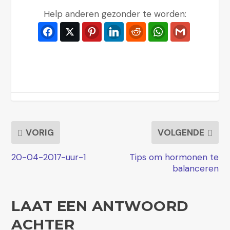
d
Help anderen gezonder te worden:
i
Facebook
Twitter
Pinterest
LinkedIn
Reddit
WhatsApp
Gmail
o
s
p
e
l
e
r
VORIG
VOLGENDE
20-04-2017-uur-1
Tips om hormonen te
balanceren
LAAT EEN ANTWOORD
ACHTER