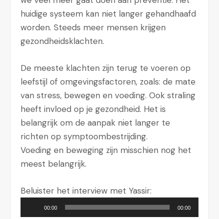
we veel meer gaat doen aan preventie. Het
huidige systeem kan niet langer gehandhaafd
worden. Steeds meer mensen krijgen
gezondheidsklachten.
De meeste klachten zijn terug te voeren op
leefstijl of omgevingsfactoren, zoals: de mate
van stress, bewegen en voeding. Ook straling
heeft invloed op je gezondheid. Het is
belangrijk om de aanpak niet langer te
richten op symptoombestrijding.
Voeding en beweging zijn misschien nog het
meest belangrijk.
Beluister het interview met Yassir:
A
00:00
00:00
u