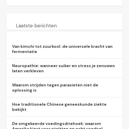
Laatste berichten
Van kimchi tot zuurkool: de universele kracht van
fermentatie
Neuropathie: wanneer suiker en stress je zenuwen
laten verkleven
Waarom strijden tegen parasieten niet de
oplossing is
Hoe traditionele Chinese geneeskunde ziekte
bekijkt
De omgekeerde voedingsdriehoek: waarom
Amerika kiest voor eiwitten en echt voedsel