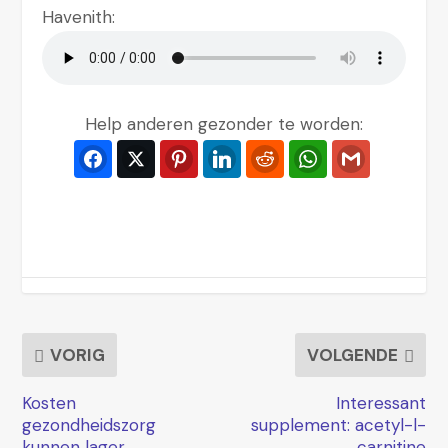
Havenith:
Help anderen gezonder te worden:
Facebook
Twitter
Pinterest
LinkedIn
Reddit
WhatsApp
Gmail
VORIG
VOLGENDE
Kosten
Interessant
gezondheidszorg
supplement: acetyl-l-
kunnen lager
carnitine