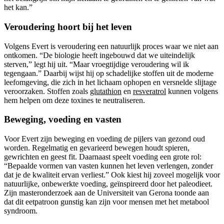
het kan.”
Veroudering hoort bij het leven
Volgens Evert is veroudering een natuurlijk proces waar we niet aan
ontkomen. “De biologie heeft ingebouwd dat we uiteindelijk
sterven,” legt hij uit. “Maar vroegtijdige veroudering wil ik
tegengaan.” Daarbij wijst hij op schadelijke stoffen uit de moderne
leefomgeving, die zich in het lichaam ophopen en versnelde slijtage
veroorzaken. Stoffen zoals
glutathion
en
resveratrol
kunnen volgens
hem helpen om deze toxines te neutraliseren.
Beweging, voeding en vasten
Voor Evert zijn beweging en voeding de pijlers van gezond oud
worden. Regelmatig en gevarieerd bewegen houdt spieren,
gewrichten en geest fit. Daarnaast speelt voeding een grote rol:
“Bepaalde vormen van vasten kunnen het leven verlengen, zonder
dat je de kwaliteit ervan verliest.” Ook kiest hij zoveel mogelijk voor
natuurlijke, onbewerkte voeding, geïnspireerd door het paleodieet.
Zijn masteronderzoek aan de Universiteit van Gerona toonde aan
dat dit eetpatroon gunstig kan zijn voor mensen met het metabool
syndroom.