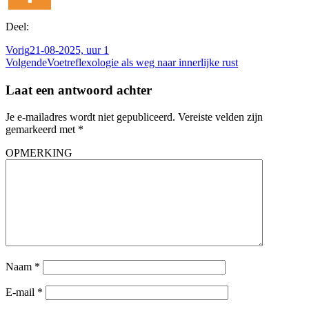
Deel:
Vorig
21-08-2025, uur 1
Volgende
Voetreflexologie als weg naar innerlijke rust
Laat een antwoord achter
Je e-mailadres wordt niet gepubliceerd.
Vereiste velden zijn
gemarkeerd met
*
OPMERKING
Naam
*
E-mail
*