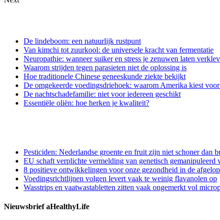
De lindeboom: een natuurlijk rustpunt
Van kimchi tot zuurkool: de universele kracht van fermentatie
Neuropathie: wanneer suiker en stress je zenuwen laten verkle
Waarom strijden tegen parasieten niet de oplossing is
Hoe traditionele Chinese geneeskunde ziekte bekijkt
De omgekeerde voedingsdriehoek: waarom Amerika kiest voor e
De nachtschadefamilie: niet voor iedereen geschikt
Essentiële oliën: hoe herken je kwaliteit?
Pesticiden: Nederlandse groente en fruit zijn niet schoner dan b
EU schaft verplichte vermelding van genetisch gemanipuleerd v
8 positieve ontwikkelingen voor onze gezondheid in de afgelo
Voedingsrichtlijnen volgen levert vaak te weinig flavanolen op
Wasstrips en vaatwastabletten zitten vaak ongemerkt vol microp
Nieuwsbrief aHealthyLife