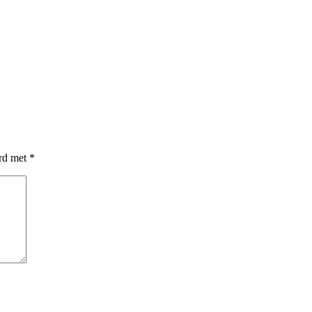
erd met
*