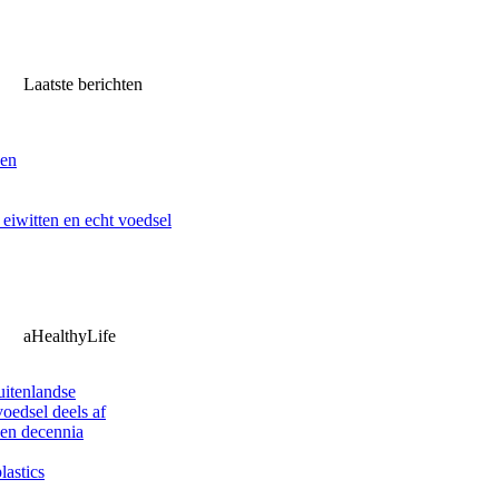
Laatste berichten
ven
iwitten en echt voedsel
aHealthyLife
uitenlandse
oedsel deels af
pen decennia
lastics