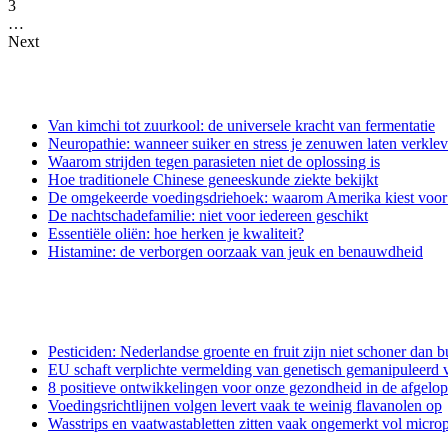
3
…
Next
Van kimchi tot zuurkool: de universele kracht van fermentatie
Neuropathie: wanneer suiker en stress je zenuwen laten verkle
Waarom strijden tegen parasieten niet de oplossing is
Hoe traditionele Chinese geneeskunde ziekte bekijkt
De omgekeerde voedingsdriehoek: waarom Amerika kiest voor e
De nachtschadefamilie: niet voor iedereen geschikt
Essentiële oliën: hoe herken je kwaliteit?
Histamine: de verborgen oorzaak van jeuk en benauwdheid
Pesticiden: Nederlandse groente en fruit zijn niet schoner dan b
EU schaft verplichte vermelding van genetisch gemanipuleerd v
8 positieve ontwikkelingen voor onze gezondheid in de afgelo
Voedingsrichtlijnen volgen levert vaak te weinig flavanolen op
Wasstrips en vaatwastabletten zitten vaak ongemerkt vol microp