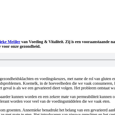
eke Meijler
van Voeding & Vitaliteit. Zij is een vooraanstaande na
ie voor onze gezondheid.
gezondheidsklachten en voedingskeuzes, met name de rol van gluten en 
idsproblemen. Koemelk, in de hoeveelheden die we vaak consumeren, 
et geval is als we een gevarieerd dieet volgen. Het probleem ontstaat 
baarder kunnen worden en een zekere mate van permeabiliteit kunnen 
lerant worden voor veel van de voedingsmiddelen die we vaak eten.
gaat om groenten. Annemieke benadrukt het belang van een gevarieerd aanb
m ze met mate te eten. Het introduceren van nieuwe gerechten en het cr