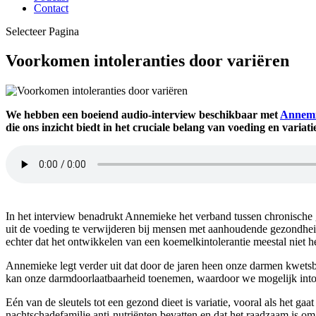
Contact
Selecteer Pagina
Voorkomen intoleranties door variëren
We hebben een boeiend audio-interview beschikbaar met
Annemi
die ons inzicht biedt in het cruciale belang van voeding en variat
In het interview benadrukt Annemieke het verband tussen chronische 
uit de voeding te verwijderen bij mensen met aanhoudende gezondhe
echter dat het ontwikkelen van een koemelkintolerantie meestal niet h
Annemieke legt verder uit dat door de jaren heen onze darmen kwets
kan onze darmdoorlaatbaarheid toenemen, waardoor we mogelijk into
Eén van de sleutels tot een gezond dieet is variatie, vooral als het 
nachtschadefamilie anti-nutriënten bevatten en dat het raadzaam is o