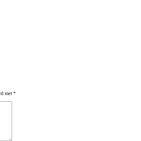
erd met
*