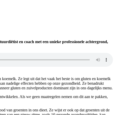
tuurdiëtist en coach met een unieke professionele achtergrond,
koemelk. Ze legt uit dat het vaak het beste is om gluten en koemelk
kan nadelige effecten hebben op onze gezondheid. Ze benadrukt
wanneer gluten en zuivelproducten dominant zijn in ons dagelijks menu.
ontwikkelen. Als we geen maatregelen nemen om dit aan te pakken,
od van groenten in ons dieet. Ze wijst er ook op dat groenten uit de
eëren van een nieuw ritme, zoals 10 gezonde avondmaaltijden, kan