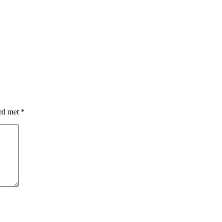
erd met
*