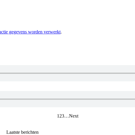
eactie gegevens worden verwerkt
.
1
2
3
…
Next
Laatste berichten