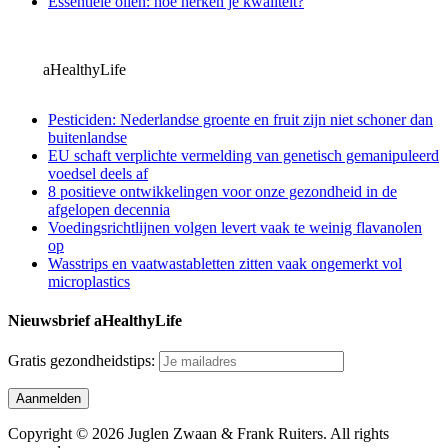
Essentiële oliën: hoe herken je kwaliteit?
aHealthyLife
Pesticiden: Nederlandse groente en fruit zijn niet schoner dan
buitenlandse
EU schaft verplichte vermelding van genetisch gemanipuleerd
voedsel deels af
8 positieve ontwikkelingen voor onze gezondheid in de
afgelopen decennia
Voedingsrichtlijnen volgen levert vaak te weinig flavanolen
op
Wasstrips en vaatwastabletten zitten vaak ongemerkt vol
microplastics
Nieuwsbrief aHealthyLife
Gratis gezondheidstips:
Copyright © 2026 Juglen Zwaan & Frank Ruiters. All rights