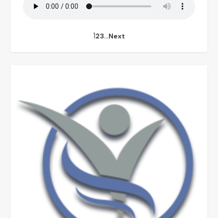
1
…
2
3
Next