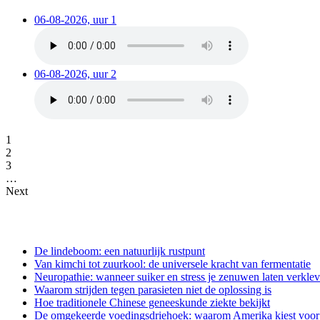
06-08-2026, uur 1
06-08-2026, uur 2
1
2
3
…
Next
De lindeboom: een natuurlijk rustpunt
Van kimchi tot zuurkool: de universele kracht van fermentatie
Neuropathie: wanneer suiker en stress je zenuwen laten verkle
Waarom strijden tegen parasieten niet de oplossing is
Hoe traditionele Chinese geneeskunde ziekte bekijkt
De omgekeerde voedingsdriehoek: waarom Amerika kiest voor e