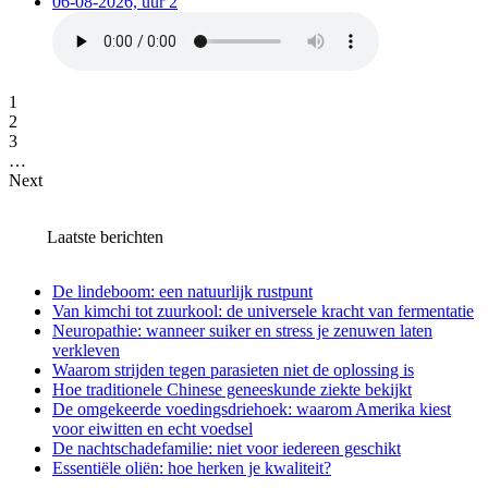
06-08-2026, uur 2
1
2
3
…
Next
Laatste berichten
De lindeboom: een natuurlijk rustpunt
Van kimchi tot zuurkool: de universele kracht van fermentatie
Neuropathie: wanneer suiker en stress je zenuwen laten
verkleven
Waarom strijden tegen parasieten niet de oplossing is
Hoe traditionele Chinese geneeskunde ziekte bekijkt
De omgekeerde voedingsdriehoek: waarom Amerika kiest
voor eiwitten en echt voedsel
De nachtschadefamilie: niet voor iedereen geschikt
Essentiële oliën: hoe herken je kwaliteit?