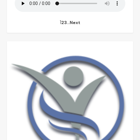
1
…
2
3
Next