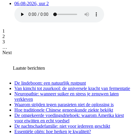
06-08-2026, uur 2
1
2
3
…
Next
Laatste berichten
De lindeboom: een natuurlijk rustpunt
Van kimchi tot zuurkool: de universele kracht van fermentatie
Neuropathie: wanneer suiker en stress je zenuwen laten
verkleven
Waarom strijden tegen parasieten niet de oplossing is
Hoe traditionele Chinese geneeskunde ziekte bekijkt
De omgekeerde voedingsdriehoek: waarom Amerika kiest
voor eiwitten en echt voedsel
De nachtschadefamilie: niet voor iedereen geschikt
Essentiële oliën: hoe herken je kwaliteit?