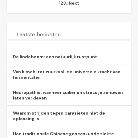
1
…
2
3
Next
Laatste berichten
De lindeboom: een natuurlijk rustpunt
Van kimchi tot zuurkool: de universele kracht van
fermentatie
Neuropathie: wanneer suiker en stress je zenuwen
laten verkleven
Waarom strijden tegen parasieten niet de
oplossing is
Hoe traditionele Chinese geneeskunde ziekte