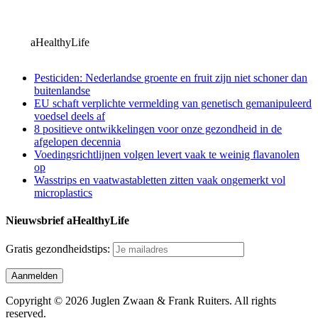
aHealthyLife
Pesticiden: Nederlandse groente en fruit zijn niet schoner dan
buitenlandse
EU schaft verplichte vermelding van genetisch gemanipuleerd
voedsel deels af
8 positieve ontwikkelingen voor onze gezondheid in de
afgelopen decennia
Voedingsrichtlijnen volgen levert vaak te weinig flavanolen
op
Wasstrips en vaatwastabletten zitten vaak ongemerkt vol
microplastics
Nieuwsbrief aHealthyLife
Gratis gezondheidstips:
Copyright © 2026 Juglen Zwaan & Frank Ruiters. All rights
reserved.