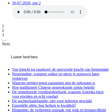
30-07-2026, uur 2
1
2
3
…
Next
Laatste berichten
Van kimchi tot zuurkool: de universele kracht van fermentatie
Neuropathie: wanneer suiker en stress je zenuwen laten
verkleven
Waarom strijden tegen parasieten niet de oplossing is
Hoe traditionele Chinese geneeskunde ziekte bekijkt
De omgekeerde voedingsdriehoek: waarom Amerika kiest
voor eiwitten en echt voedsel
De nachtschadefamilie: niet voor iedereen geschikt
Essentiële oliën: hoe herken je kwaliteit?
Histamine: de verborgen oorzaak van jeuk en benauwdheid