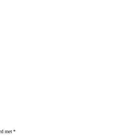
erd met
*