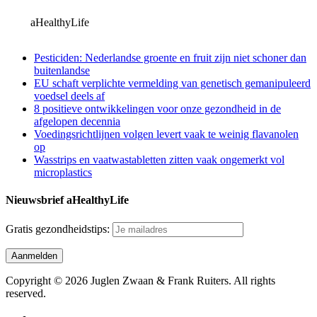
aHealthyLife
Pesticiden: Nederlandse groente en fruit zijn niet schoner dan
buitenlandse
EU schaft verplichte vermelding van genetisch gemanipuleerd
voedsel deels af
8 positieve ontwikkelingen voor onze gezondheid in de
afgelopen decennia
Voedingsrichtlijnen volgen levert vaak te weinig flavanolen
op
Wasstrips en vaatwastabletten zitten vaak ongemerkt vol
microplastics
Nieuwsbrief aHealthyLife
Gratis gezondheidstips:
Copyright © 2026 Juglen Zwaan & Frank Ruiters. All rights
reserved.