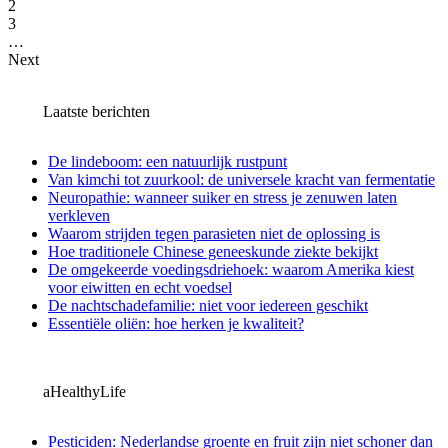
2
3
…
Next
Laatste berichten
De lindeboom: een natuurlijk rustpunt
Van kimchi tot zuurkool: de universele kracht van fermentatie
Neuropathie: wanneer suiker en stress je zenuwen laten
verkleven
Waarom strijden tegen parasieten niet de oplossing is
Hoe traditionele Chinese geneeskunde ziekte bekijkt
De omgekeerde voedingsdriehoek: waarom Amerika kiest
voor eiwitten en echt voedsel
De nachtschadefamilie: niet voor iedereen geschikt
Essentiële oliën: hoe herken je kwaliteit?
aHealthyLife
Pesticiden: Nederlandse groente en fruit zijn niet schoner dan