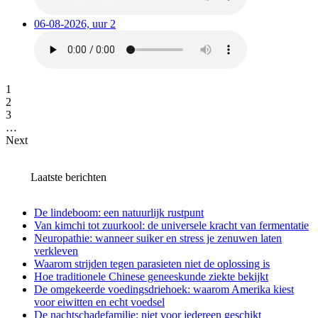
06-08-2026, uur 2
1
2
3
…
Next
Laatste berichten
De lindeboom: een natuurlijk rustpunt
Van kimchi tot zuurkool: de universele kracht van fermentatie
Neuropathie: wanneer suiker en stress je zenuwen laten
verkleven
Waarom strijden tegen parasieten niet de oplossing is
Hoe traditionele Chinese geneeskunde ziekte bekijkt
De omgekeerde voedingsdriehoek: waarom Amerika kiest
voor eiwitten en echt voedsel
De nachtschadefamilie: niet voor iedereen geschikt