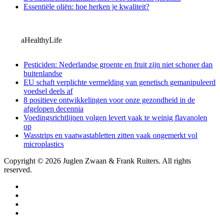
Essentiële oliën: hoe herken je kwaliteit?
aHealthyLife
Pesticiden: Nederlandse groente en fruit zijn niet schoner dan
buitenlandse
EU schaft verplichte vermelding van genetisch gemanipuleerd
voedsel deels af
8 positieve ontwikkelingen voor onze gezondheid in de
afgelopen decennia
Voedingsrichtlijnen volgen levert vaak te weinig flavanolen
op
Wasstrips en vaatwastabletten zitten vaak ongemerkt vol
microplastics
Copyright © 2026 Juglen Zwaan & Frank Ruiters. All rights
reserved.