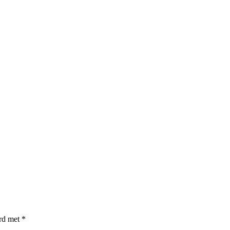
erd met
*