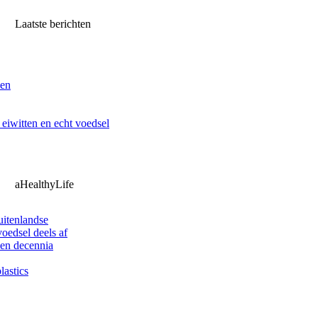
Laatste berichten
ven
iwitten en echt voedsel
aHealthyLife
uitenlandse
oedsel deels af
pen decennia
lastics