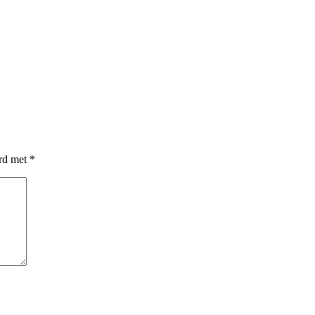
erd met
*