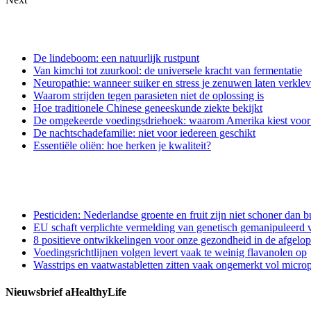
De lindeboom: een natuurlijk rustpunt
Van kimchi tot zuurkool: de universele kracht van fermentatie
Neuropathie: wanneer suiker en stress je zenuwen laten verkle
Waarom strijden tegen parasieten niet de oplossing is
Hoe traditionele Chinese geneeskunde ziekte bekijkt
De omgekeerde voedingsdriehoek: waarom Amerika kiest voor e
De nachtschadefamilie: niet voor iedereen geschikt
Essentiële oliën: hoe herken je kwaliteit?
Pesticiden: Nederlandse groente en fruit zijn niet schoner dan b
EU schaft verplichte vermelding van genetisch gemanipuleerd v
8 positieve ontwikkelingen voor onze gezondheid in de afgelo
Voedingsrichtlijnen volgen levert vaak te weinig flavanolen op
Wasstrips en vaatwastabletten zitten vaak ongemerkt vol microp
Nieuwsbrief aHealthyLife