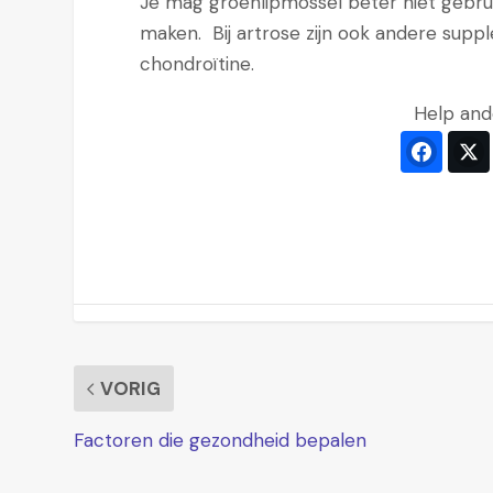
Je mag groenlipmossel beter niet gebruik
maken. Bij artrose zijn ook andere supp
chondroïtine.
Help and
Faceb
VORIG
Factoren die gezondheid bepalen