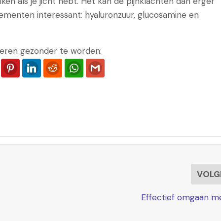
en als je jicht hebt. Het kan de pijnklachten dan erger
lementen interessant: hyaluronzuur, glucosamine en
eren gezonder te worden:
ook
Twitter
Pinterest
LinkedIn
Reddit
WhatsApp
Gmail
VOLG
Effectief omgaan me