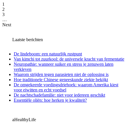
1
2
3
…
Next
Laatste berichten
De lindeboom: een natuurlijk rustpunt
Van kimchi tot zuurkool: de universele kracht van fermentatie
Neuropathie: wanneer suiker en stress je zenuwen laten
verkleven
Waarom strijden tegen parasieten niet de oplossing is
Hoe traditionele Chinese geneeskunde ziekte bekijkt
De omgekeerde voedingsdriehoek: waarom Amerika kiest
voor eiwitten en echt voedsel
De nachtschadefamilie: niet voor iedereen geschikt
Essentiële oliën: hoe herken je kwaliteit?
aHealthyLife